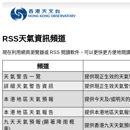
RSS天氣資訊頻道
現在利用網頁瀏覽器或 RSS 閱讀軟件，可以更快更方便地閱
頻道
天 氣 警 告 一 覽
提供現正生效的天氣
詳 細 天 氣 警 告 資 訊
提供現正生效天氣警
本 港 地 區 天 氣 預 報
提供今天及/或明天
本 港 地 區 天 氣 報 告
提供本港地區天氣報
九 天 天 氣 預 報 (顯 著 降 雨 概
提供香港九天天氣預
率)